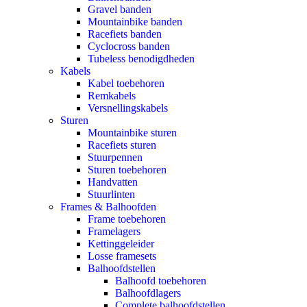
Gravel banden
Mountainbike banden
Racefiets banden
Cyclocross banden
Tubeless benodigdheden
Kabels
Kabel toebehoren
Remkabels
Versnellingskabels
Sturen
Mountainbike sturen
Racefiets sturen
Stuurpennen
Sturen toebehoren
Handvatten
Stuurlinten
Frames & Balhoofden
Frame toebehoren
Framelagers
Kettinggeleider
Losse framesets
Balhoofdstellen
Balhoofd toebehoren
Balhoofdlagers
Complete balhoofdstellen