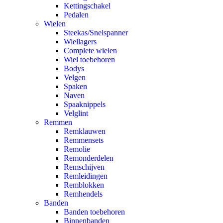
Kettingschakel
Pedalen
Wielen
Steekas/Snelspanner
Wiellagers
Complete wielen
Wiel toebehoren
Bodys
Velgen
Spaken
Naven
Spaaknippels
Velglint
Remmen
Remklauwen
Remmensets
Remolie
Remonderdelen
Remschijven
Remleidingen
Remblokken
Remhendels
Banden
Banden toebehoren
Binnenbanden